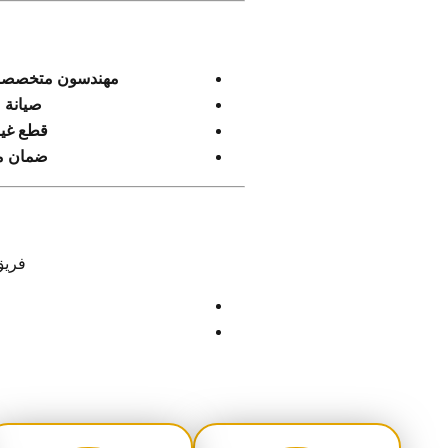
مهندسون متخصصو
صيانة 
قطع غيار أ
ضمان م
فريق