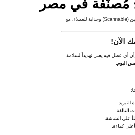
ُصنَّفة في مصر
إليك إعادة صياغة للمحتوى بأسلوب أكثر ديناميكية واحترافية، مع تحسين هيكلة المعلومات لجعلها مريحة للعين (Scannable) وجذابة للعملاء، مع
ك الآن!
وأن أي عطل فيه يعني تهديداً لسلامة
س اليوم
.
ا:
التبريد.
 التالفة.
أ على الشاشة.
على كفاءة.