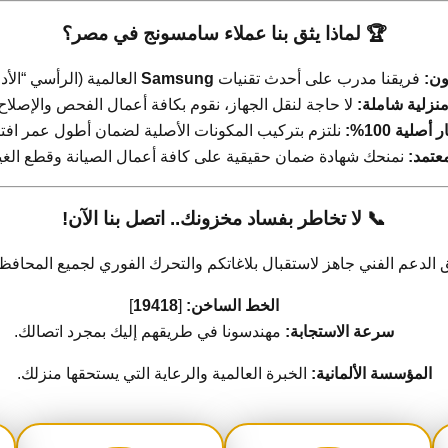
🏆 لماذا يثق بنا عملاء سامسونج في مصر؟
ن:
فريقنا مدرب على أحدث تقنيات
Samsung
العالمية (الرأسي “الأد
منزلية شاملة:
لا حاجة لنقل الجهاز، نقوم بكافة أعمال الفحص والإصلاح 
صلية 100%:
نلتزم بتركيب المكونات الأصلية لضمان أطول عمر افت
عتمد:
نمنحك شهادة ضمان حقيقية على كافة أعمال الصيانة وقطع الغيا
📞 لا تخاطر بفساد مخزونك.. اتصل بنا الآن!
 الدعم الفني جاهز لاستقبال بلاغاتكم والتحرك الفوري لجميع المحافظ
الخط الساخن:
[
19418
]
سرعة الاستجابة:
مهندسونا في طريقهم إليك بمجرد اتصالك.
المؤسسة الألمانية:
الخبرة العالمية والرعاية التي يستحقها منزلك.