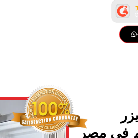
زر
م في مصر