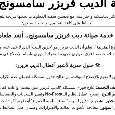
 الديب فريزر سامسونج م
الحفاظ على كافة التفاصيل والخط الساخن:
خدمة صيانة ديب فريزر سامسونج.. أنقذ طعام
زة المنزلية”
، نعلم أن الديب فريزر هو “خزين البيت” الذي لا غنى عنه، 
ذلك، خصصنا فرق طوارئ مجهزة للتحرك الفوري وإتمام الإصلاح في
نف
🛠️ حلول جذرية لأشهر أعطال الديب فريزر:
 لا نقوم بالإصلاح المؤقت، بل نعالج جذور المشكلة لضمان عدم تكراره
 التجميد:
علاج فوري لمشكلة “الديب فريزر مش بيجمد” وإعادة كفاءة 
م الثلوج:
إصلاح أعطال نظام الـ
No-Frost
وتغيير السخانات والحساسات
تحذير:
تشخيص دقيق لسبب “إضاءة اللمبة الحمراء” أو ظهور أكواد الخط
الموتور:
معالجة الأصوات العالية والاهتزازات، وضمان عمل الضاغط بأ