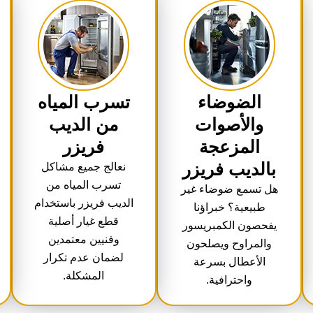
الضوضاء
تسرب المياه
والأصوات
من الديب
المزعجة
فريزر
بالديب فريزر
نعالج جميع مشاكل
تسرب المياه من
هل تسمع ضوضاء غير
الديب فريزر باستخدام
طبيعية؟ خبراؤنا
قطع غيار أصلية
يفحصون الكمبريسور
وفنيين معتمدين
والمراوح ويصلحون
لضمان عدم تكرار
الأعطال بسرعة
المشكلة.
واحترافية.