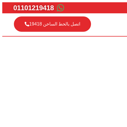
01101219418
اتصل بالخط الساخن 19418
نج موثوقة
لكبرى
يتولى الفنيون المعتمدون لدينا صيانة الديب فريزر في حالات الطوارئ