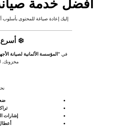
أفضل خدمة صيانة
❄️ أسرع 
في
“المؤسسة الألمانية لصيانة الأجه
مخزونك. ل
نحن
ضعف
تراك
إشارات ال
أعطال 