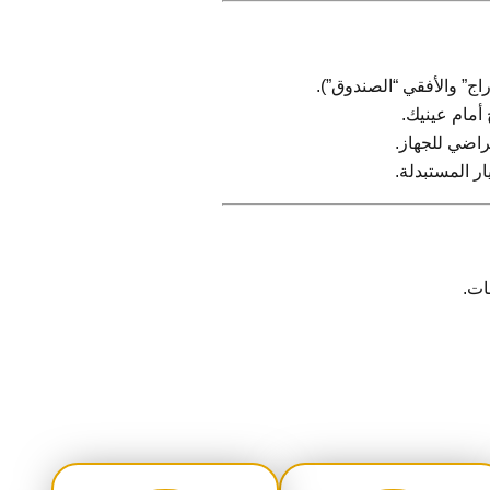
راج” والأفقي “الصندوق”).
أمام عينيك.
راضي للجهاز.
ر المستبدلة.
ات.