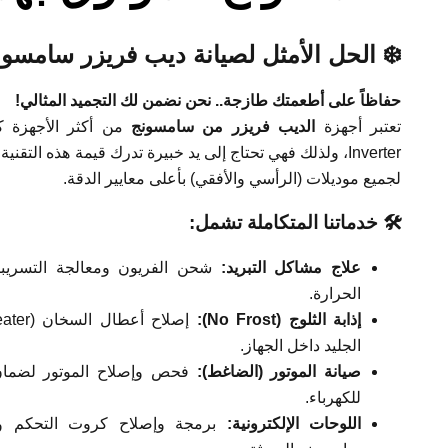
❄️ الحل الأمثل لصيانة ديب فريزر سامس
حفاظاً على أطعمتك طازجة.. نحن نضمن لك التجميد المثالي!
تعتبر أجهزة
الديب فريزر من سامسونج
Inverter، ولذلك فهي تحتاج إلى يد خبيرة تدرك قيمة هذه الت
لجميع موديلات (الرأسي والأفقي) بأعلى معايير الدقة.
🛠️ خدماتنا المتكاملة تشمل:
علاج مشاكل التبريد:
شحن الفريون ومعالجة التسريب
الحرارة.
إذابة الثلوج (No Frost):
الجليد داخل الجهاز.
صيانة الموتور (الضاغط):
فحص وإصلاح الموتور لضمان 
للكهرباء.
اللوحات الإلكترونية:
برمجة وإصلاح كروت التحكم وش