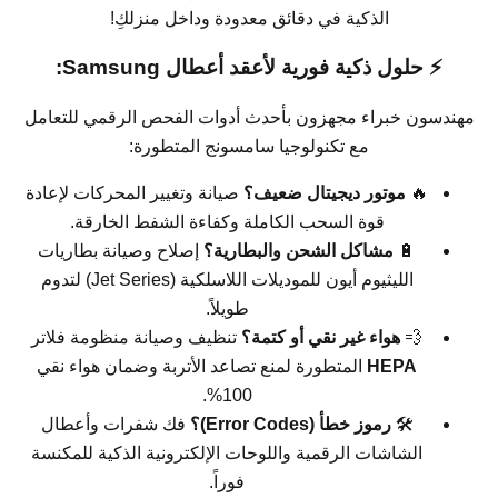
الذكية في دقائق معدودة وداخل منزلكِ!
⚡ حلول ذكية فورية لأعقد أعطال Samsung:
هندسون خبراء مجهزون بأحدث أدوات الفحص الرقمي للتعامل
مع تكنولوجيا سامسونج المتطورة:
🔥
موتور ديجيتال ضعيف؟
صيانة وتغيير المحركات لإعادة
قوة السحب الكاملة وكفاءة الشفط الخارقة.
🔋
مشاكل الشحن والبطارية؟
إصلاح وصيانة بطاريات
الليثيوم أيون للموديلات اللاسلكية (Jet Series) لتدوم
طويلاً.
💨
هواء غير نقي أو كتمة؟
تنظيف وصيانة منظومة فلاتر
HEPA
المتطورة لمنع تصاعد الأتربة وضمان هواء نقي
100%.
🛠️
رموز خطأ (Error Codes)؟
فك شفرات وأعطال
الشاشات الرقمية واللوحات الإلكترونية الذكية للمكنسة
فوراً.