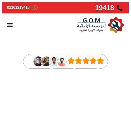
19418
01101219418
🧹 صيانة مكنسة
سامسونج.. قوة شفط
مثالية ونظافة فائقة
لمنزلكِ اليوم!
لا تدعي الأطباق تتراكم. فريقنا جاهز لإصلاح جميع الأعطال داخل