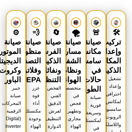
⚙️
💨
🔄
🌪️
🚨
🛠️
تركيب
صيانة
صيانة
صيانة
صيانة
صيانة
وإعداد
مكانس
مسارات
الفرش
منظومة
الموتور
المكانس
سامسونج
الشفط
الذكية
التصفية
الديجيتال
الذكية
في
ونظام
ونفاثات
وفلاتر
وكروت
حالات
الهواء
التنظيف
HEPA
الباور
تشغيل
وإعداد
الطوارئ
متخصصون
الفحص
عزز
خبير
احترافي
في
الفني
قوة
صيانة
صيانة
لمكانس
فحص
الدقيق
أداء
المحركات
فورية
سامسونج
وتطهير
لفرش
مكنستك
الرقمية
وسريعة
الروبوت
مجاري
التنظيف
وجودة
(Digital
لمكنستك
واللاسلكية
الهواء
الدوارة
الهواء
Inverter
في