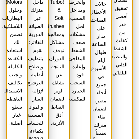
لضمان
والخرطوم
(Turbo
داخل
Motors)
حالات
تحقيق
ومداخل
&
منزلك
وحلول
الأعطال
أقصى
السحب،
Soft
عبر
البطاريات
المفاجئة
قدر
لحل
Brushes)،
الصيانة
اللاسلكية.
على
من
مشكلات
ومعالجة
الدورية
نضمن
مدار
كفاءة
ضعف
مشاكل
للفلاتر؛
لك
الساعة
الشفط
الشفط
توقف
نقوم
استعادة
طوال
والتنظيف
المفاجئ
الدوران
بتنظيف
الكفاءة
أيام
الذاتي
وإعادة
الناتجة
وإصلاح
الكاملة
الأسبوع
التلقائي.
قوة
عن
أنظمة
وتجنب
في
السحب
تشابك
الترشيح
تكاليف
جميع
الجبارة
الوبر
لإزالة
الاستبدال
أنحاء
للمكنسة.
لضمان
الغبار
الباهظة
مصر،
التقاط
والمواد
بقطع
لضمان
أدق
المسببة
غيار
بقاء
الأتربة.
للحساسية
أصلية.
منزلك
بكفاءة
نظيفاً