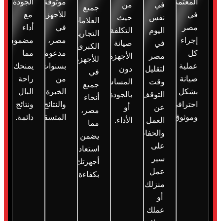
المعتمدين
موثوقة
الجودة
في
من
جميع
في
للأجهزة
مع
نفس
حيث
العلامات
مصر
في
أداء
اليوم
التكلفة
التجارية
إجراء
مصر،
مضمون،
في
صيانة
الكبرى
كل
مدعومة
مما
مصر
الأجهزة
للأجهزة
عملية
بسنوات
يمنحك
لتقليل
دون
في
صيانة
من
راحة
وقت
المساس
جميع
بشكل
الخبرة
البال
التوقف
بالجودة
أنحاء
احترافي
والنتائج
ونتائج
عن
أو
مصر،
وموثوق.
المتسقة.
دائمة.
العمل
الأداء.
مما
والحفاظ
يضمن
على
استعادة
سير
أجهزتك
عمل
بكفاءة.
منزلك
أو
عملك