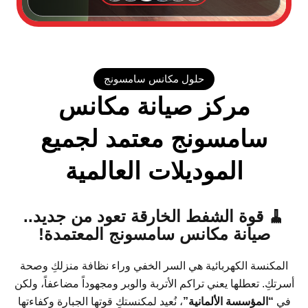
حلول مكانس سامسونج
مركز صيانة مكانس
سامسونج معتمد لجميع
الموديلات العالمية
🧹 قوة الشفط الخارقة تعود من جديد..
صيانة مكانس سامسونج المعتمدة!
المكنسة الكهربائية هي السر الخفي وراء نظافة منزلكِ وصحة
سرتكِ. تعطلها يعني تراكم الأتربة والوبر ومجهوداً مضاعفاً، ولكن
في
“المؤسسة الألمانية”
، نُعيد لمكنستكِ قوتها الجبارة وكفاءتها