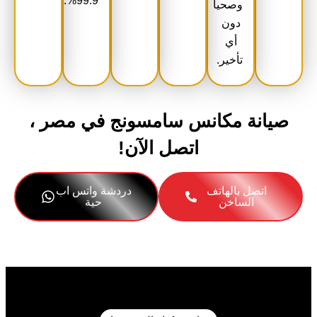
99.9%.
وصحياً
دون
أي
تأخير.
صيانة مكانس سامسونج في مصر ،
اتصل الآن!
اتصل بالهاتف
دردشة واتس اب
الساخن
حية