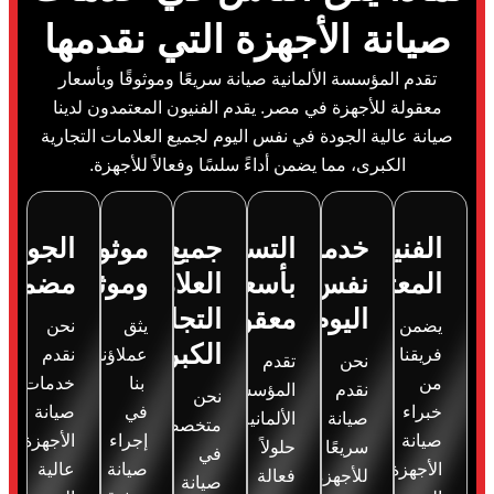
صيانة الأجهزة التي نقدمها
تقدم المؤسسة الألمانية صيانة سريعًا وموثوقًا وبأسعار
معقولة للأجهزة في مصر. يقدم الفنيون المعتمدون لدينا
صيانة عالية الجودة في نفس اليوم لجميع العلامات التجارية
الكبرى، مما يضمن أداءً سلسًا وفعالاً للأجهزة.
الفنيين
خدمة
التسعير
جميع
موثوقة
الجودة
المعتمدين
نفس
بأسعار
العلامات
وموثوقة
مضمونة
اليوم
معقولة
التجارية
يضمن
يثق
نحن
الكبرى
فريقنا
عملاؤنا
نقدم
نحن
تقدم
من
بنا
خدمات
نقدم
المؤسسة
نحن
خبراء
في
صيانة
صيانة
الألمانية
متخصصون
صيانة
إجراء
الأجهزة
سريعًا
حلولاً
في
الأجهزة
صيانة
عالية
للأجهزة
فعالة
صيانة